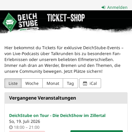
Zum
Anmelden
Haupt-
Deichstube
Inhalt
springen
GmbH
Hier bekommst du Tickets für exklusive DeichStube-Events –
von Live-Podcasts über Talkrunden bis zu besonderen Fan-
Erlebnissen oder unserem beliebten Elfmeterschießen.
Immer nah dran an Werder, Bremen und den Themen, die
unsere Community bewegen. Jetzt Plätze sichern!
Liste
Woche
Monat
Tag
iCal
Vergangene Veranstaltungen
DeichStube on Tour - Die DeichShow im Zillertal
So, 19. Juli 2026
Uhrzeit
bis
18:00
–
21:00