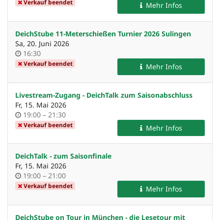
Verkauf beendet
Mehr Infos
DeichStube 11-Meterschießen Turnier 2026 Sulingen
Sa, 20. Juni 2026
Uhrzeit
16:30
Verkauf beendet
Mehr Infos
Livestream-Zugang - DeichTalk zum Saisonabschluss
Fr, 15. Mai 2026
Uhrzeit
bis
19:00
–
21:30
Verkauf beendet
Mehr Infos
DeichTalk - zum Saisonfinale
Fr, 15. Mai 2026
Uhrzeit
bis
19:00
–
21:00
Verkauf beendet
Mehr Infos
DeichStube on Tour in München - die Lesetour mit