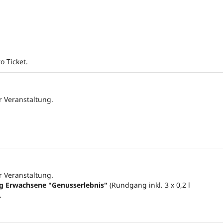
o Ticket.
ur Veranstaltung.
ur Veranstaltung.
g Erwachsene "Genusserlebnis"
(Rundgang inkl. 3 x 0,2 l
.