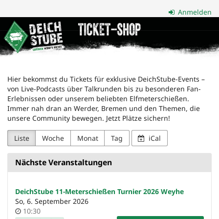
Zum
Anmelden
Haupt-
Deichstube
Inhalt
springen
GmbH
Hier bekommst du Tickets für exklusive DeichStube-Events –
von Live-Podcasts über Talkrunden bis zu besonderen Fan-
Erlebnissen oder unserem beliebten Elfmeterschießen.
Immer nah dran an Werder, Bremen und den Themen, die
unsere Community bewegen. Jetzt Plätze sichern!
Liste
Woche
Monat
Tag
iCal
Nächste Veranstaltungen
DeichStube 11-Meterschießen Turnier 2026 Weyhe
So, 6. September 2026
Uhrzeit
10:30