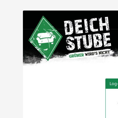
Zum
Haupt-
Deichstube
Inhalt
springen
GmbH
Log