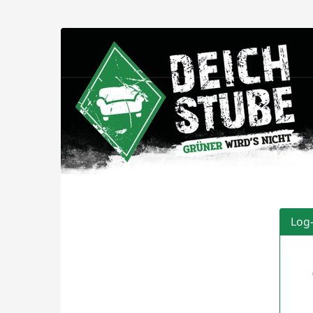
Zum
Haupt-
Deichstube
Inhalt
springen
GmbH
Log