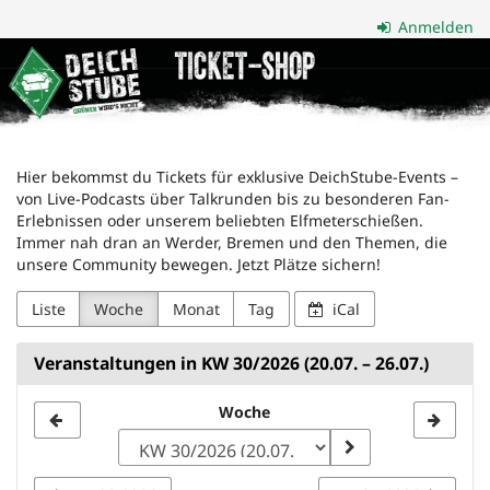
Zum
Anmelden
Haupt-
Deichstube
Inhalt
springen
GmbH
Hier bekommst du Tickets für exklusive DeichStube-Events –
von Live-Podcasts über Talkrunden bis zu besonderen Fan-
Erlebnissen oder unserem beliebten Elfmeterschießen.
Immer nah dran an Werder, Bremen und den Themen, die
unsere Community bewegen. Jetzt Plätze sichern!
Liste
Woche
Monat
Tag
iCal
Veranstaltungen in KW 30/2026 (20.07. – 26.07.)
Woche
Woche
zur
Anzeige