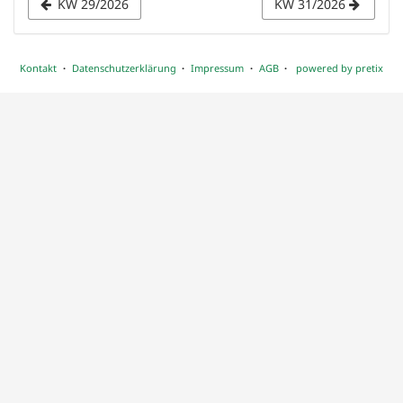
KW 29/2026
KW 31/2026
auswählen
Kontakt
Datenschutzerklärung
Impressum
AGB
powered by pretix